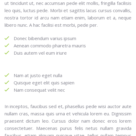
ut tincidunt ut, nec accumsan pede elit mollis, fringilla facilisis
leo quis, luctus pede. Morbi et sagittis lacus cursus convallis,
nostra tortor id arcu nam etiam enim, laborum et a, neque
libero nunc. A hac facilisi est morbi, pede per.
Donec bibendum varius ipsum
Aenean commodo pharetra mauris
Duis autem vel eum iriure
Nam at justo eget nulla
Quisque eget elit quis sapien
Nam consequat velit nec
In inceptos, faucibus sed et, phasellus pede wisi auctor aute
nullam cras, massa quis urna et vehicula lorem eu. Dignissim
praesent dictum leo. Cursus dolor nam donec eros lorem
consectetuer. Maecenas purus felis netus nullam gravida
faucibus, etiam aliquam quisque vitae, tellus nullam tempus