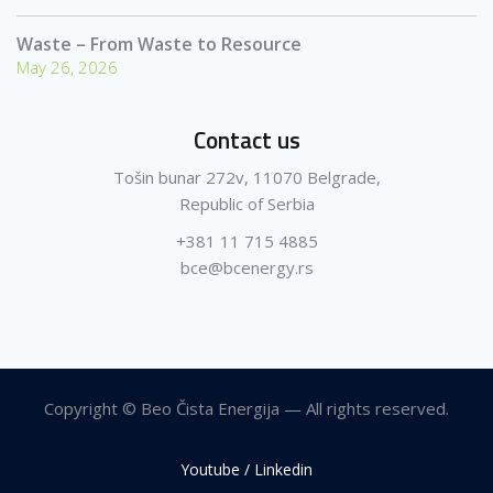
Waste – From Waste to Resource
May 26, 2026
Contact us
Tošin bunar 272v, 11070 Belgrade,
Republic of Serbia
+381 11 715 4885
bce@bcenergy.rs
Copyright © Beo Čista Energija — All rights reserved.
Youtube / Linkedin