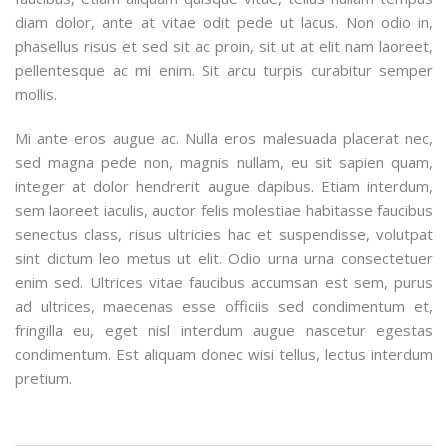
diam dolor, ante at vitae odit pede ut lacus. Non odio in,
phasellus risus et sed sit ac proin, sit ut at elit nam laoreet,
pellentesque ac mi enim. Sit arcu turpis curabitur semper
mollis.
Mi ante eros augue ac. Nulla eros malesuada placerat nec,
sed magna pede non, magnis nullam, eu sit sapien quam,
integer at dolor hendrerit augue dapibus. Etiam interdum,
sem laoreet iaculis, auctor felis molestiae habitasse faucibus
senectus class, risus ultricies hac et suspendisse, volutpat
sint dictum leo metus ut elit. Odio urna urna consectetuer
enim sed. Ultrices vitae faucibus accumsan est sem, purus
ad ultrices, maecenas esse officiis sed condimentum et,
fringilla eu, eget nisl interdum augue nascetur egestas
condimentum. Est aliquam donec wisi tellus, lectus interdum
pretium.