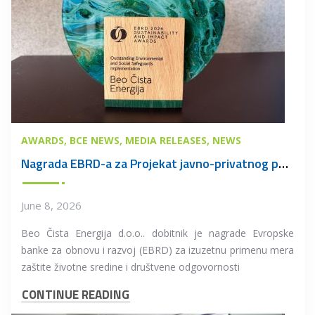
AWARDS
BCE NEWS
MEDIA RELEASES
NEWS
Nagrada EBRD-a za Projekat javno-privatnog partnerstva u oblasti upravljanja otpadom u Beogradu
June 8, 2026
Beo Čista Energija d.o.o.. dobitnik je nagrade Evropske
banke za obnovu i razvoj (EBRD) za izuzetnu primenu mera
zaštite životne sredine i društvene odgovornosti
CONTINUE READING