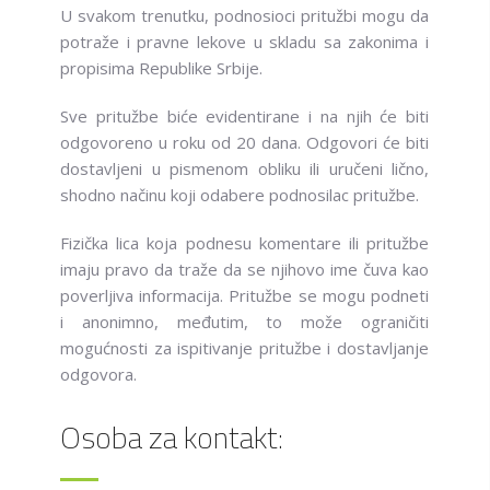
U svakom trenutku, podnosioci pritužbi mogu da
potraže i pravne lekove u skladu sa zakonima i
propisima Republike Srbije.
Sve pritužbe biće evidentirane i na njih će biti
odgovoreno u roku od 20 dana. Odgovori će biti
dostavljeni u pismenom obliku ili uručeni lično,
shodno načinu koji odabere podnosilac pritužbe.
Fizička lica koja podnesu komentare ili pritužbe
imaju pravo da traže da se njihovo ime čuva kao
poverljiva informacija. Pritužbe se mogu podneti
i anonimno, međutim, to može ograničiti
mogućnosti za ispitivanje pritužbe i dostavljanje
odgovora.
Osoba za kontakt: