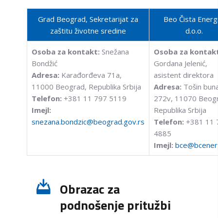
Grad Beograd, Sekretarijat za
Beo Čista Energi
zaštitu životne sredine
d.o.o.
Osoba za kontakt:
Snežana
Osoba za kontakt
Bondžić
Gordana Jelenić,
Adresa:
Karađorđeva 71a,
asistent direktora
11000 Beograd, Republika Srbija
Adresa:
Tošin bun
Telefon:
+381 11 797 5119
272v, 11070 Beog
Imejl:
Republika Srbija
snezana.bondzic@beograd.gov.rs
Telefon:
+381 11 
4885
Imejl:
bce@bcener
Obrazac za
podnošenje pritužbi