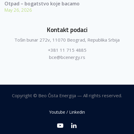
Otpad – bogatstvo koje bacamo
May 26, 2026
Kontakt podaci
Tošin bunar 272v, 11070 Beograd, Republika Srbija
+381 11 715 4885
bce@bcenergy.rs
Copyright © Beo Čista Energija — All rights reserved.
Youtube / Linkedin