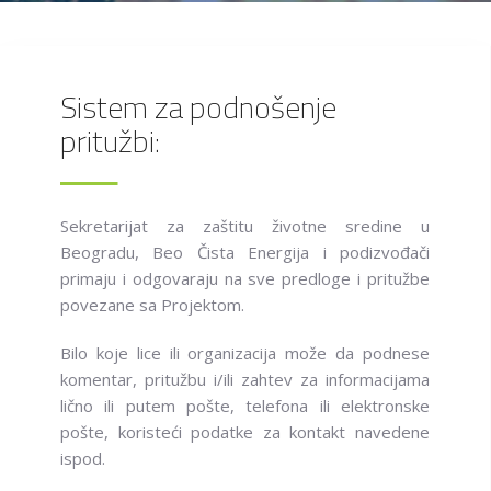
Sistem za podnošenje
pritužbi:
Sekretarijat za zaštitu životne sredine u
Beogradu, Beo Čista Energija i podizvođači
primaju i odgovaraju na sve predloge i pritužbe
povezane sa Projektom.
Bilo koje lice ili organizacija može da podnese
komentar, pritužbu i/ili zahtev za informacijama
lično ili putem pošte, telefona ili elektronske
pošte, koristeći podatke za kontakt navedene
ispod.