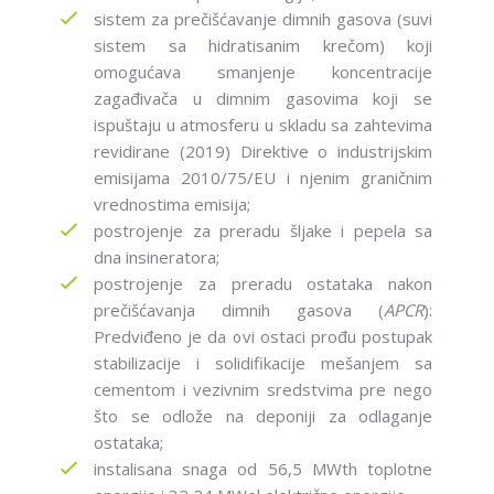
sistem za prečišćavanje dimnih gasova (suvi
sistem sa hidratisanim krečom) koji
omogućava smanjenje koncentracije
zagađivača u dimnim gasovima koji se
ispuštaju u atmosferu u skladu sa zahtevima
revidirane (2019) Direktive o industrijskim
emisijama 2010/75/EU i njenim graničnim
vrednostima emisija;
postrojenje za preradu šljake i pepela sa
dna insineratora;
postrojenje za preradu ostataka nakon
prečišćavanja dimnih gasova (
APCR
):
Predviđeno je da ovi ostaci prođu postupak
stabilizacije i solidifikacije mešanjem sa
cementom i vezivnim sredstvima pre nego
što se odlože na deponiji za odlaganje
ostataka;
instalisana snaga od 56,5 MWth toplotne