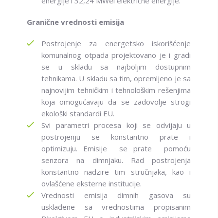
energije i 32,24 MWel električne energije.
Granične vrednosti emisija
Postrojenje za energetsko iskorišćenje
komunalnog otpada projektovano je i gradi
se u skladu sa najboljim dostupnim
tehnikama. U skladu sa tim, opremljeno je sa
najnovijim tehničkim i tehnološkim rešenjima
koja omogućavaju da se zadovolje strogi
ekološki standardi EU.
Svi parametri procesa koji se odvijaju u
postrojenju se konstantno prate i
optimizuju. Emisije se prate pomoću
senzora na dimnjaku. Rad postrojenja
konstantno nadzire tim stručnjaka, kao i
ovlašćene eksterne institucije.
Vrednosti emisija dimnih gasova su
usklađene sa vrednostima propisanim