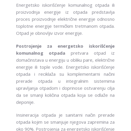
Energetsko iskorišćenje komunalnog otpada ili
proizvodnja energije iz otpada predstavlja
proces proizvodnje električne energije odnosno
toplotne energije termičkim tretmanom otpada.
Otpad je obnovljiv izvor energije.
Postrojenje za energetsko iskorišćenje
komunalnog otpada
pretvara otpad iz
domaćinstava u energiju u obliku pare, električne
energije ili tople vode. Energetsko iskorišćenje
otpada i reciklaža su komplementarni načini
prerade otpada u integralnim sistemima
upravljanja otpadom i doprinose ostvarenju cilja
da se smanji količina otpada koja se odlaže na
deponije.
Insineracija otpada je sanitarni način prerade
otpada kojim se smanjuje njegova zapremina za
oko 90%. Postrojenja za energetsko iskorišćenje