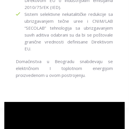
Direktivom EU o industrijskim emisijama
2010/75/EK (IED).
Sistem selektivne nekatalitičke redukcije sa
ubrizgavanjem tečne uree i CNIM/LAB
“SECOLAB” tehnologija sa ubrizgavanjem
suvih aditiva odabrani su da bi se poštovale
granične vrednosti definisane Direktivom
EU.
Domaćinstva u Beogradu snabdevaju se
električnom I toplotnom energijom
proizvedenom u ovom postrojenju.