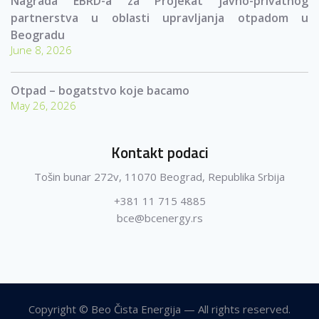
Nagrada EBRD-a za Projekat javno-privatnog
partnerstva u oblasti upravljanja otpadom u
Beogradu
June 8, 2026
Otpad – bogatstvo koje bacamo
May 26, 2026
Kontakt podaci
Tošin bunar 272v, 11070 Beograd, Republika Srbija
+381 11 715 4885
bce@bcenergy.rs
Copyright © Beo Čista Energija — All rights reserved.