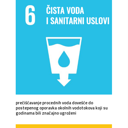
prečišćavanje procednih voda dovešće do
postepenog oporavka okolnih vodotokova koji su
godinama bili značajno ugroženi