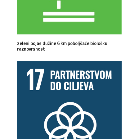
zeleni pojas dužine 6 km poboljšaće biološku
raznovrsnost