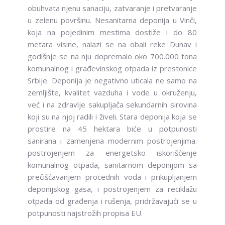
obuhvata njenu sanaciju, zatvaranje i pretvaranje
u zelenu površinu. Nesanitarna deponija u Vinči,
koja na pojedinim mestima dostiže i do 80
metara visine, nalazi se na obali reke Dunav i
godišnje se na nju dopremalo oko 700.000 tona
komunalnog i građevinskog otpada iz prestonice
Srbije. Deponija je negativno uticala ne samo na
zemljište, kvalitet vazduha i vode u okruženju,
već i na zdravlje sakupljača sekundarnih sirovina
koji su na njoj radili i živeli. Stara deponija koja se
prostire na 45 hektara biće u potpunosti
sanirana i zamenjena modernim postrojenjima:
postrojenjem za energetsko iskorišćenje
komunalnog otpada, sanitarnom deponijom sa
prečišćavanjem procednih voda i prikupljanjem
deponijskog gasa, i postrojenjem za reciklažu
otpada od građenja i rušenja, pridržavajući se u
potpunosti najstrožih propisa EU.