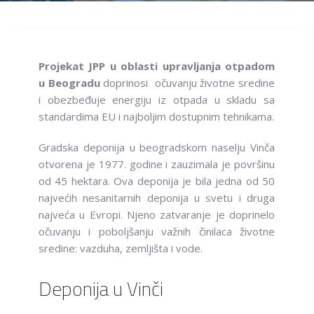
Projekat JPP u oblasti upravljanja otpadom
u Beogradu
doprinosi očuvanju životne sredine
i obezbeđuje energiju iz otpada u skladu sa
standardima EU i najboljim dostupnim tehnikama.
Gradska deponija u beogradskom naselju Vinča
otvorena je 1977. godine i zauzimala je površinu
od 45 hektara. Ova deponija je bila jedna od 50
najvećih nesanitarnih deponija u svetu i druga
najveća u Evropi. Njeno zatvaranje je doprinelo
očuvanju i poboljšanju važnih činilaca životne
sredine: vazduha, zemljišta i vode.
Deponija u Vinči