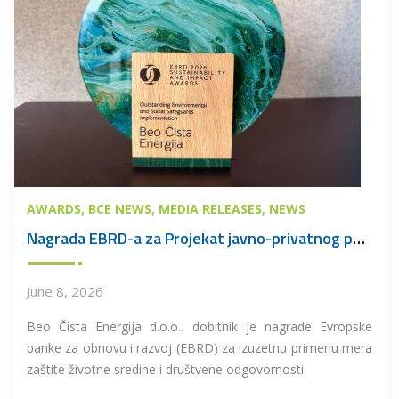
AWARDS
BCE NEWS
MEDIA RELEASES
NEWS
Nagrada EBRD-a za Projekat javno-privatnog partnerstva u oblasti upravljanja otpadom u Beogradu
June 8, 2026
Beo Čista Energija d.o.o.. dobitnik je nagrade Evropske
banke za obnovu i razvoj (EBRD) za izuzetnu primenu mera
zaštite životne sredine i društvene odgovornosti