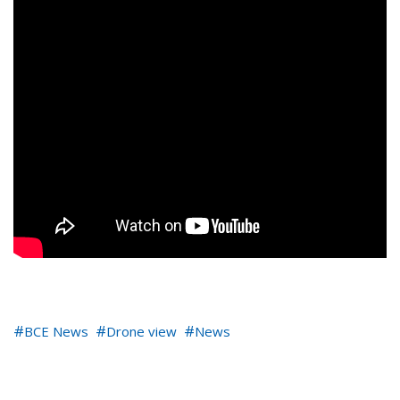
BCE News
Drone view
News