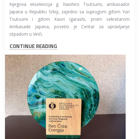
Njegova ekselencija g. Naohiro Tsutsumi, ambasador
Japana u Republici Srbiji, zajedno sa suprugom gđom Yuri
Tsutsumi i gđom Kaori Igarashi, prvim sekretarom
Ambasade Japana, posetio je Centar za upravljanje
otpadom u Vinči.
CONTINUE READING