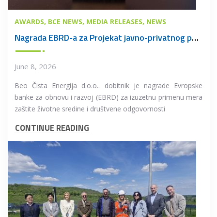
AWARDS
BCE NEWS
MEDIA RELEASES
NEWS
Nagrada EBRD-a za Projekat javno-privatnog partnerstva u oblasti upravljanja otpadom u Beogradu
June 8, 2026
Beo Čista Energija d.o.o.. dobitnik je nagrade Evropske
banke za obnovu i razvoj (EBRD) za izuzetnu primenu mera
zaštite životne sredine i društvene odgovornosti
CONTINUE READING