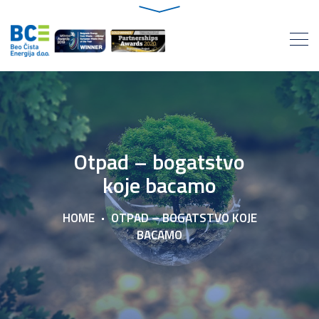
Otpad – bogatstvo
koje bacamo
HOME
OTPAD – BOGATSTVO KOJE
BACAMO