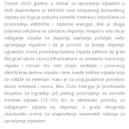
Tokom 2025. godine, u Centar za upravljanje otpadom u
Vinči dopremljeno je 693.000 tona neopasnog komunalnog
otpada od čega je polovina termički tretirana i iskorišćena za
proizvodnju električne i toplotne energije, dok je druga
polovina odložena na sanitarnu deponiju. Imajući u vidu da je
odlaganje otpada na deponiju najmanje poželjan način
upravljanja otpadom i da je prostor za širenje deponije
ograničen, trend povećanja količina otpada zahteva da grad
Beograd ubrza razvoj infrastrukture za primarnu separaciju
otpada i ostvari što više stope reciklaže i ponovnog
iskorišćenja delova otpada i time svede količinu otpada koja
se odlaže na minimum. Kako je za ovaj poduhvat potrebno
dosta vremena i novca, Beo Čista Energija je predstavila
inicijativu za izgradnju još jednog postrojenja za termički
tretman otpada (TE-TO) što bi eliminisalo potrebu za
odlaganjem otpada na deponije, a gradu Beogradu
obezbedilo vreme za unapređenje sistemskih rešenja za
upravljanje otpadom.