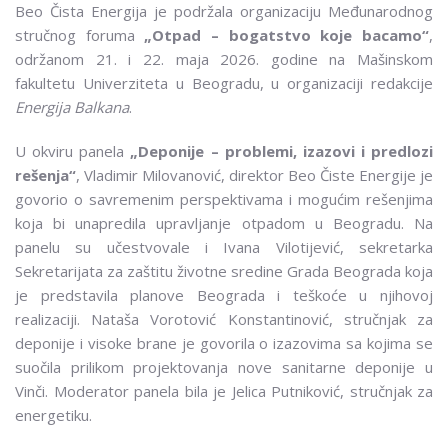
Beo Čista Energija je podržala organizaciju Međunarodnog
stručnog foruma
„Otpad – bogatstvo koje bacamo“
,
održanom 21. i 22. maja 2026. godine na Mašinskom
fakultetu Univerziteta u Beogradu, u organizaciji redakcije
Energija Balkana
.
U okviru panela
„Deponije – problemi, izazovi i predlozi
rešenja“
, Vladimir Milovanović, direktor Beo Čiste Energije je
govorio o savremenim perspektivama i mogućim rešenjima
koja bi unapredila upravljanje otpadom u Beogradu. Na
panelu su učestvovale i Ivana Vilotijević, sekretarka
Sekretarijata za zaštitu životne sredine Grada Beograda koja
je predstavila planove Beograda i teškoće u njihovoj
realizaciji. Nataša Vorotović Konstantinović, stručnjak za
deponije i visoke brane je govorila o izazovima sa kojima se
suočila prilikom projektovanja nove sanitarne deponije u
Vinči. Moderator panela bila je Jelica Putniković, stručnjak za
energetiku.