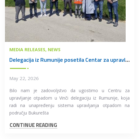
MEDIA RELEASES
NEWS
Delegacija iz Rumunije posetila Centar za upravljanje otpadom u Vinči
May 22, 2026
Bilo nam je zadovoljstvo da ugostimo u Centru za
upravljanje otpadom u Vinči delegaciju iz Rumunije, koja
radi na unapređenju sistema upravljanja otpadom na
području Bukurešta
CONTINUE READING